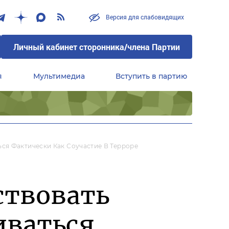
Версия для слабовидящих
Личный кабинет сторонника/члена Партии
я
Мультимедиа
Вступить в партию
Центральный совет сторонников партии «Единая Россия»
ся Фактически Как Соучастие В Терроре
ствовать
иваться