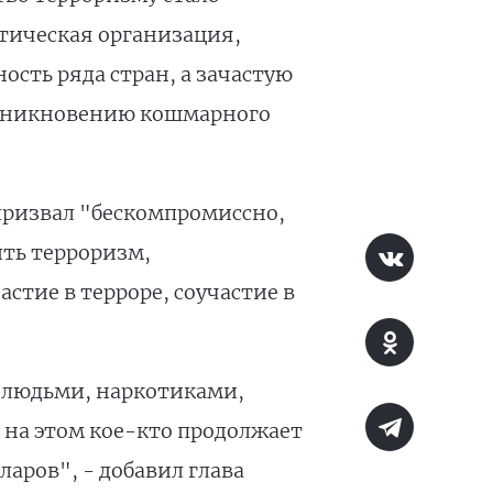
тическая организация,
сть ряда стран, а зачастую
возникновению кошмарного
призвал "бескомпромиссно,
ить терроризм,
стие в терроре, соучастие в
, людьми, наркотиками,
 на этом кое-кто продолжает
аров", - добавил глава