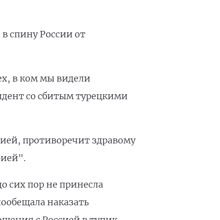
в спину России от
х, в ком мы видели
идент со сбитым турецкими
ирией, противоречит здравому
ией".
о сих пор не принесла
пообещала наказать
шения с Россией в тупик.