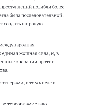
х преступлений погибли более
егда была последовательной,
ет создать широкую
 международная
 единая мощная сила, и, в
пешные операции против
тва.
ртнерами, в том числе в
тво терроризму стало