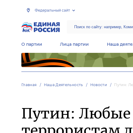
Федеральный сайт
О партии
Лица партии
Наша деяте
Центральная общественная приемная Председателя партии «Единая Россия»
Народная программа «Единой России»
Региональные общ
Руководящий состав Межрегиональных координационных советов
Центральная контрольная комиссия партии
Главная
Наша Деятельность
Новости
Путин: Л
Путин: Любые
террористам 