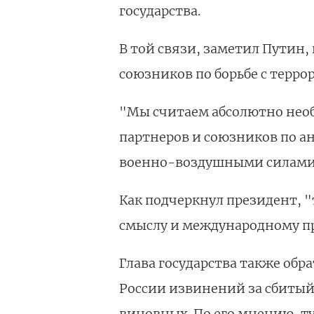
государства.
В той связи, заметил Путин,
союзников по борьбе с терро
"Мы считаем абсолютно необ
партнеров и союзников по а
военно-воздушными силами 
Как подчеркнул президент, "
смыслу и международному пр
Глава государства также обр
России извинений за сбитый 
виновных. По его мнению, ту