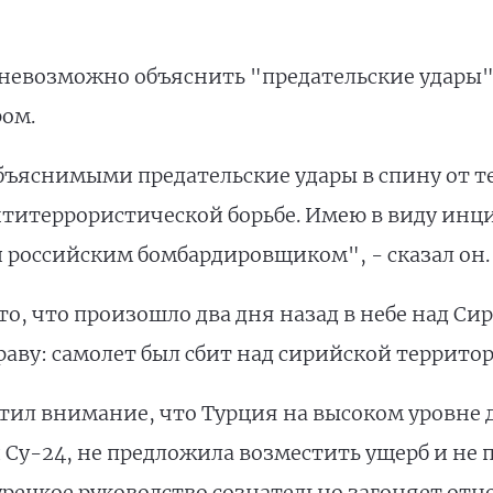
 невозможно объяснить "предательские удары" 
ром.
ъяснимыми предательские удары в спину от те
нтитеррористической борьбе. Имею в виду инц
российским бомбардировщиком", - сказал он.
то, что произошло два дня назад в небе над С
аву: самолет был сбит над сирийской территор
атил внимание, что Турция на высоком уровне д
Су-24, не предложила возместить ущерб и не 
рецкое руководство сознательно загоняет отно