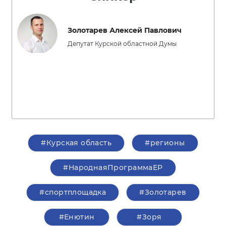
Золотарев Алексей Павлович
Депутат Курской областной Думы
#Курская область
#регионы
#НароднаяПрограммаЕР
#спортплощадка
#Золотарев
#Енютин
#Зоря