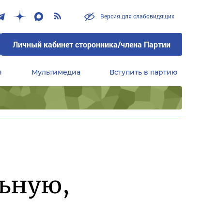
Версия для слабовидящих
Личный кабинет сторонника/члена Партии
я
Мультимедиа
Вступить в партию
Центральный совет сторонников партии «Единая Россия»
льную,