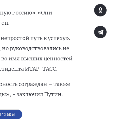
чную Россию». «Они
 он.
 непростой путь к успеху».
 но руководствовались не
 во имя высших ценностей –
резидента ИТАР-ТАСС.
рность сограждан – также
ды», - заключил Путин.
аграды