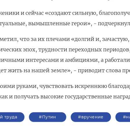
уженики и сейчас «создают сильную, благополу
ртуальные, вымышленные герои», - подчеркнул
метил, что за их плечами «долгий и, зачастую,
ческих эпох, трудности переходных периодов,
ичными интересами и амбициями, а работали
удет жить на нашей земле», - приводит слова п
воими руками, чувствовать искреннюю благода
как и получать высокие государственные награ
й труда
#Путин
#вручение
#н