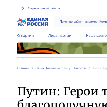
Федеральный сайт
О партии
Лица партии
Наша деяте
Центральная общественная приемная Председателя партии «Единая Россия»
Народная программа «Единой России»
Региональные общ
Руководящий состав Межрегиональных координационных советов
Центральная контрольная комиссия партии
Главная
Наша Деятельность
Новости
Путин: Г
Путин: Герои 
благополучну