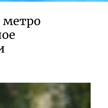
 метро
ное
и