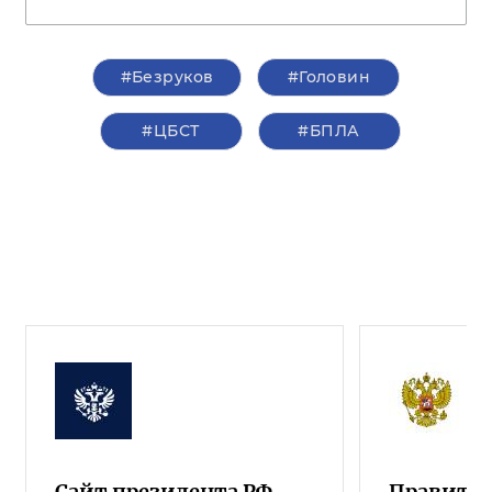
#Безруков
#Головин
#ЦБСТ
#БПЛА
Сайт президента РФ
Правител