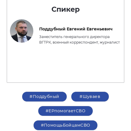
Спикер
Поддубный Евгений Евгеньевич
Заместитель генерального директора
ВГТРК, военный корреспондент, журналист
#Поддубный
#Шуваев
#ЕРпомогаетСВО
#ПомощьБойцамСВО