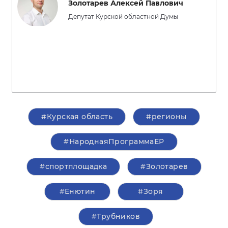
Золотарев Алексей Павлович
Депутат Курской областной Думы
#Курская область
#регионы
#НароднаяПрограммаЕР
#спортплощадка
#Золотарев
#Енютин
#Зоря
#Трубников