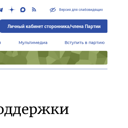
Версия для слабовидящих
Личный кабинет сторонника/члена Партии
я
Мультимедиа
Вступить в партию
Центральный совет сторонников партии «Единая Россия»
поддержки