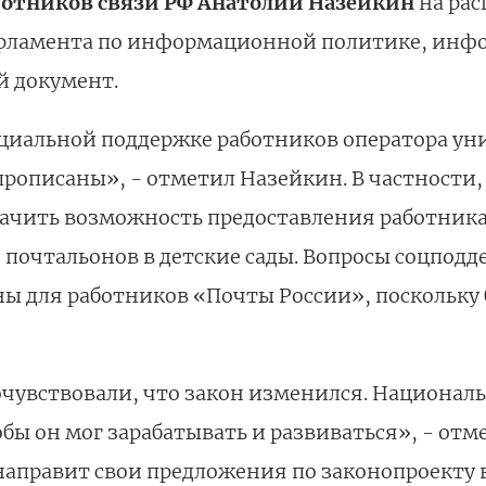
ботников связи РФ Анатолий Назейкин
на ра
арламента по информационной политике, инф
й документ.
социальной поддержке работников оператора ун
рописаны», - отметил Назейкин. В частности, п
начить возможность предоставления работник
 почтальонов в детские сады. Вопросы соцподд
ы для работников «Почты России», поскольку 
очувствовали, что закон изменился. Национал
тобы он мог зарабатывать и развиваться», - от
направит свои предложения по законопроекту в