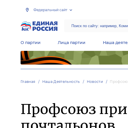
Федеральный сайт
О партии
Лица партии
Наша деяте
Центральная общественная приемная Председателя партии «Единая Россия»
Народная программа «Единой России»
Региональные общ
Руководящий состав Межрегиональных координационных советов
Центральная контрольная комиссия партии
Главная
Наша Деятельность
Новости
Профсоюз
Профсоюз при
почтальонов