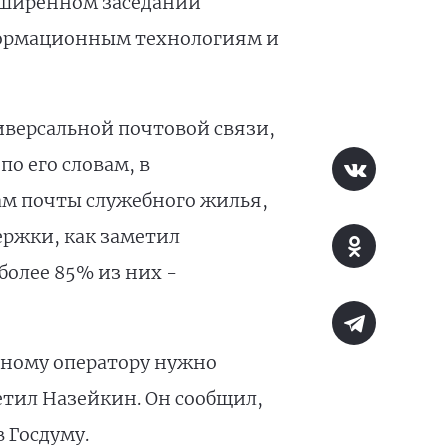
сширенном заседании
ормационным технологиям и
иверсальной почтовой связи,
о его словам, в
ам почты служебного жилья,
ержки, как заметил
более 85% из них -
ьному оператору нужно
метил Назейкин. Он сообщил,
 Госдуму.