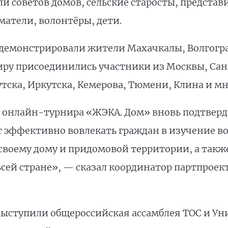
и советов домов, сельские старосты, представ
атели, волонтёры, дети.
емонстрировали жители Махачкалы, Волгоград
ниру присоединились участники из Москвы, Сан
тска, Иркутска, Кемерова, Тюмени, Клина и мн
 онлайн-турнира «ЖЭКА. Дом» вновь подтверд
 эффективно вовлекать граждан в изучение в
своему дому и придомовой территории, а такж
всей стране», — сказал координатор партпроек
ыступили общероссийская ассамблея ТОС и Ун