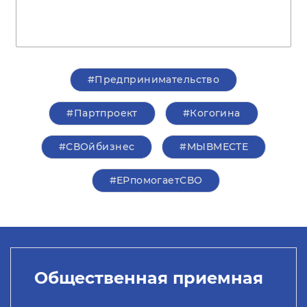
#Предпринимательство
#Партпроект
#Когогина
#СВОйбизнес
#МЫВМЕСТЕ
#ЕРпомогаетСВО
Общественная приемная