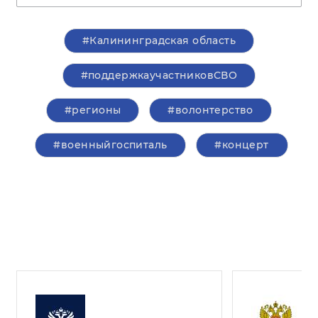
#Калининградская область
#поддержкаучастниковСВО
#регионы
#волонтерство
#военныйгоспиталь
#концерт