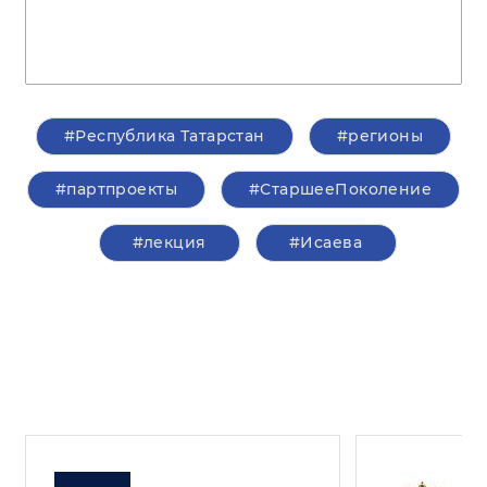
#Республика Татарстан
#регионы
#партпроекты
#СтаршееПоколение
#лекция
#Исаева