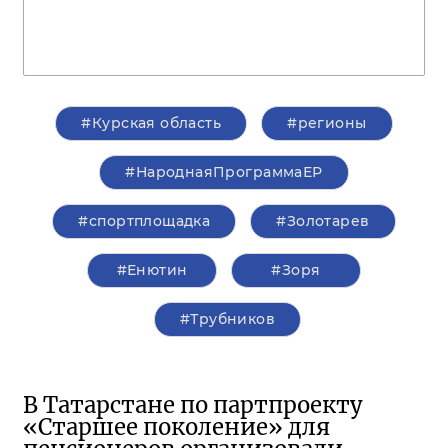
#Курская область
#регионы
#НароднаяПрограммаЕР
#спортплощадка
#Золотарев
#Енютин
#Зоря
#Трубников
В Татарстане по партпроекту
«Старшее поколение» для