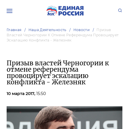
Главная
Наша Деятельность
Новости
Призыв
Властей Черногории К Отмене Референдума Провоцирует
Эскалацию Конфликта - Железняк
Призыв властей Черногории к
отмене референдума
провоцирует эскалацию
конфликта - Железняк
10 марта 2017,
15:50