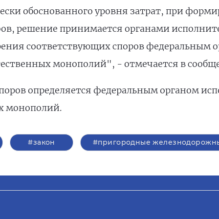
чески обоснованного уровня затрат, при форм
ов, решение принимается органами исполнител
трения соответствующих споров федеральным 
тественных монополий", - отмечается в сообщ
поров определяется федеральным органом исп
х монополий.
#закон
#пригородные железнодорожны