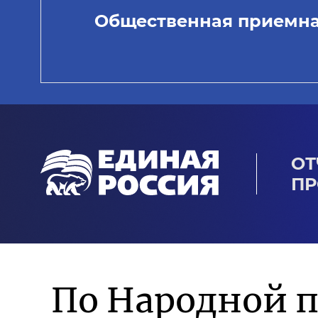
Общественная приемн
ОТ
ПР
По Народной 