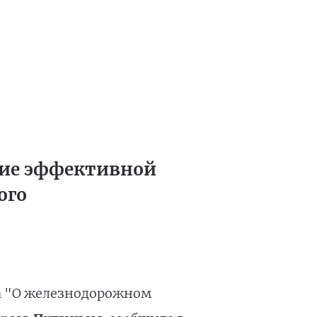
ние эффективной
ого
на "О железнодорожном