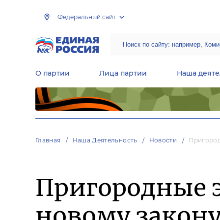
Федеральный сайт
О партии
Лица партии
Наша деяте
Центральная общественная приемная Председателя партии «Единая Россия»
Народная программа «Единой России»
Региональные общ
Руководящий состав Межрегиональных координационных советов
Центральная контрольная комиссия партии
Главная
Наша Деятельность
Новости
Пригород
Пригородные э
новому закон