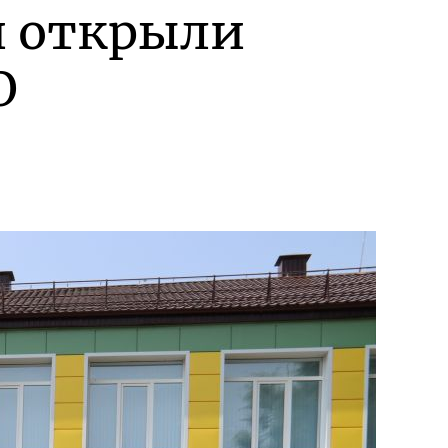
и открыли
О