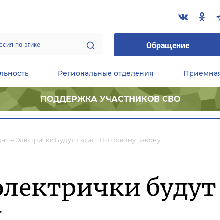
Обращение
льность
Региональные отделения
Приемна
ПОДДЕРЖКА УЧАСТНИКОВ СВО
ественные приемные Председателя Партии
Центральный исполнительный комитет партии
Фракция «Единой России» в ГД ФС РФ
ные Электрички Будут Ездить По Новому Закону
лектрички будут 
у