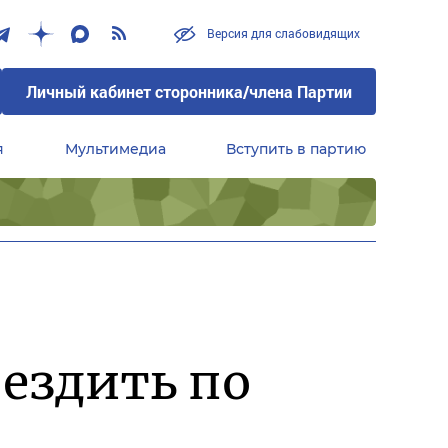
Версия для слабовидящих
Личный кабинет сторонника/члена Партии
я
Мультимедиа
Вступить в партию
Центральный совет сторонников партии «Единая Россия»
ездить по