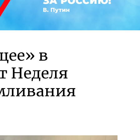
щее» в
т Неделя
рмливания