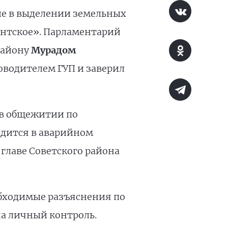
ие в выделении земельных
кентское». Парламентарий
району
Мурадом
ководителем ГУП и заверил
 в общежитии по
одится в аварийном
главе Советского района
обходимые разъяснения по
на личный контроль.