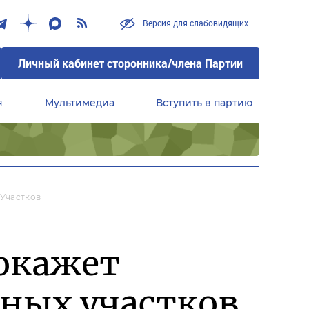
Версия для слабовидящих
Личный кабинет сторонника/члена Партии
я
Мультимедиа
Вступить в партию
Центральный совет сторонников партии «Единая Россия»
Участков
окажет
ьных участков