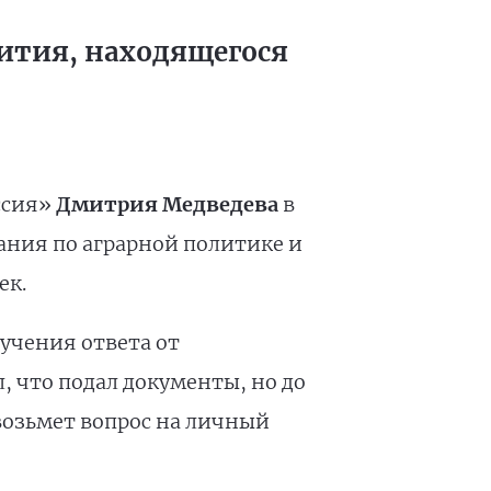
ития, находящегося
ссия»
Дмитрия Медведева
в
ания по аграрной политике и
ек.
учения ответа от
 что подал документы, но до
 возьмет вопрос на личный