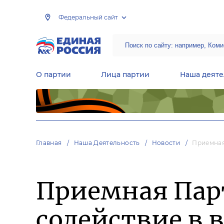
Федеральный сайт
О партии
Лица партии
Наша деяте
Центральная общественная приемная Председателя партии «Единая Россия»
Народная программа «Единой России»
Региональные общ
Руководящий состав Межрегиональных координационных советов
Центральная контрольная комиссия партии
Главная
Наша Деятельность
Новости
Приемная
Приемная Пар
содействие в 