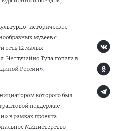
кскурсионный поездок,
культурно-историческое
знообразных музеев с
и есть 12 малых
я. Неслучайно Тула попала в
«Единой России»,
инициатором которого был
и грантовой поддержке
и» в рамках проекта
иональное Министерство