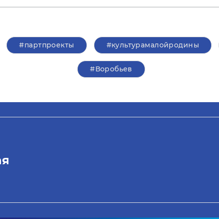
#партпроекты
#культурамалойродины
#Воробьев
ая