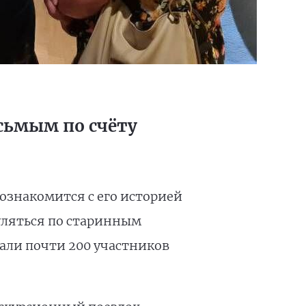
осьмым по счёту
познакомится с его историей
уляться по старинным
али почти 200 участников