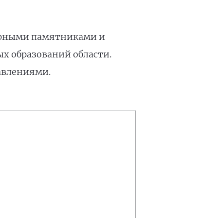
турными памятниками и
х образований области.
авлениями.