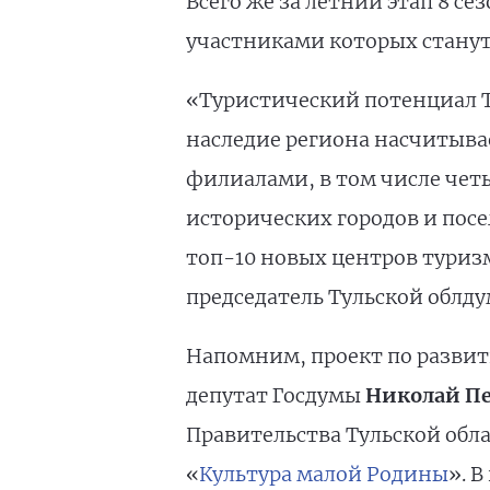
Всего же за летний этап 8 с
участниками которых станут
«Туристический потенциал Т
наследие региона насчитывае
филиалами, в том числе четы
исторических городов и посе
топ-10 новых центров туризм
председатель Тульской облд
Напомним, проект по развит
депутат Госдумы
Николай П
Правительства Тульской обл
«
Культура малой Родины
». 