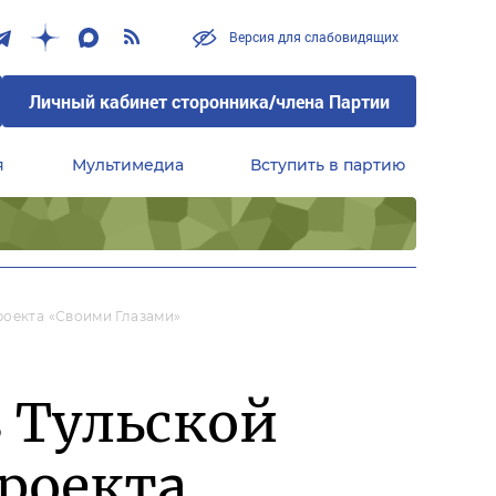
Версия для слабовидящих
Личный кабинет сторонника/члена Партии
я
Мультимедиа
Вступить в партию
Центральный совет сторонников партии «Единая Россия»
роекта «Своими Глазами»
 Тульской
проекта