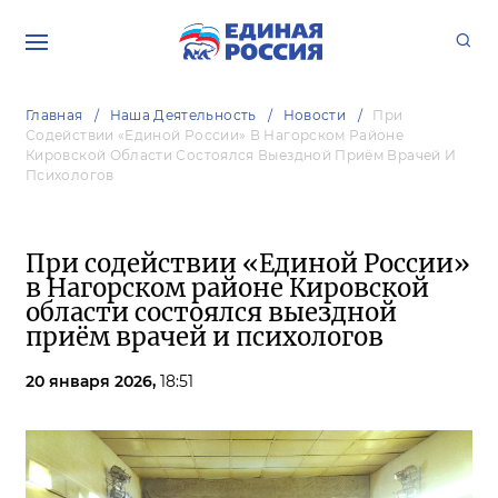
Главная
Наша Деятельность
Новости
При
Содействии «Единой России» В Нагорском Районе
Кировской Области Состоялся Выездной Приём Врачей И
Психологов
При содействии «Единой России»
в Нагорском районе Кировской
области состоялся выездной
приём врачей и психологов
20 января 2026,
18:51