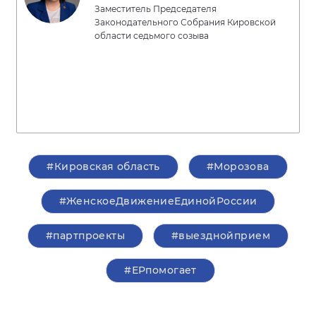
Заместитель Председателя
Законодательного Собрания Кировской
области седьмого созыва
#Кировская область
#Морозова
#ЖенскоеДвижениеЕдинойРоссии
#партпроекты
#выезднойприем
#ЕРпомогает