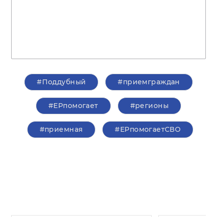
#Поддубный
#приемграждан
#ЕРпомогает
#регионы
#приемная
#ЕРпомогаетСВО