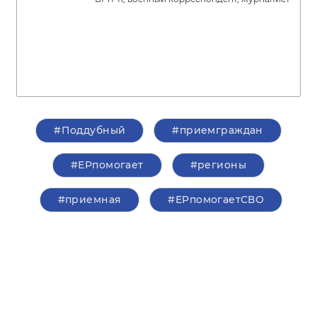
#Поддубный
#приемграждан
#ЕРпомогает
#регионы
#приемная
#ЕРпомогаетСВО