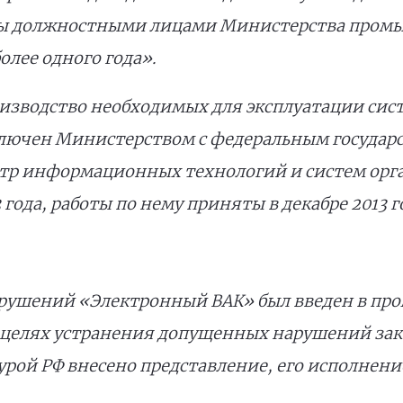
ты должностными лицами Министерства пром
олее одного года».
роизводство необходимых для эксплуатации си
аключен Министерством с федеральным госуд
р информационных технологий и систем орг
3 года, работы по нему приняты в декабре 2013 г
арушений «Электронный ВАК» был введен в п
 «В целях устранения допущенных нарушений за
рой РФ внесено представление, его исполнени