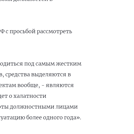
Ф с просьбой рассмотреть
ходиться под самым жестким
в, средства выделяются в
оектам вообще, - являются
дет о халатности
боты должностными лицами
уатацию более одного года».