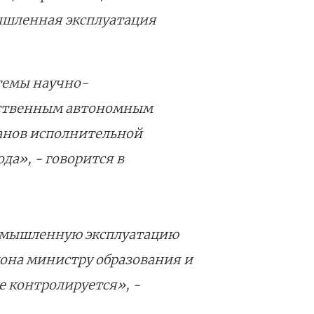
ышленная эксплуатация
стемы научно-
арственным автономным
анов исполнительной
ода», - говорится в
ромышленную эксплуатацию
кона министру образования и
е контролируется», -