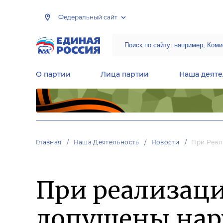
Федеральный сайт
О партии
Лица партии
Наша деяте
Центральная общественная приемная Председателя партии «Единая Россия»
Народная программа «Единой России»
Региональные общ
Руководящий состав Межрегиональных координационных советов
Центральная контрольная комиссия партии
Главная
Наша Деятельность
Новости
При Реал
При реализац
допущены на