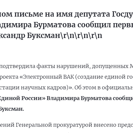
ом письме на имя депутата Госду
адимира Бурматова сообщил перв
сандр Буксман\r\n\r\n\r\n
Ф подтвердила факты нарушений, допущенных 
проекта «Электронный ВАК (создание единой г
стации научных кадров)». Об этом в официаль
«Единой России» Владимира Бурматова сообщ
Буксман.
ний Генеральной прокуратурой внесено предс