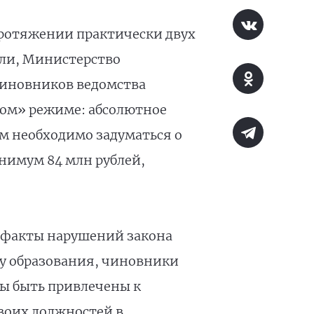
протяжении практически двух
али, Министерство
чиновников ведомства
вом» режиме: абсолютное
им необходимо задуматься о
нимум 84 млн рублей,
а факты нарушений закона
ру образования, чиновники
ы быть привлечены к
воих должностей в