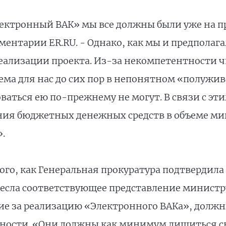
ектронный ВАК» мы все должны были уже на 
мментарии ER.RU. - Однако, как мы и предполаг
реализации проекта. Из-за некомпетентности 
тема для нас до сих пор в непонятном «полужи
аться ею по-прежнему не могут. В связи с эт
ния бюджетных денежных средств в объеме ми
.
того, как Генеральная прокуратура подтвердил
несла соответствующее представление минист
е за реализацию «Электронного ВАКа», должн
ности. «Они должны как минимум лишиться с