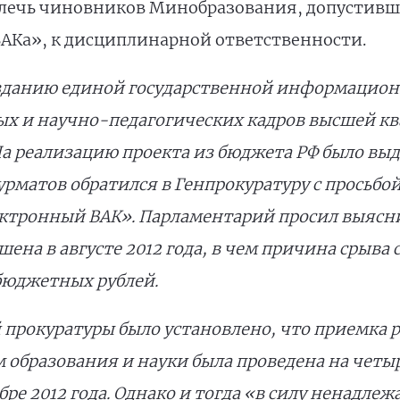
ивлечь чиновников Минобразования, допустив
АКа», к дисциплинарной ответственности.
озданию единой государственной информацио
ных и научно-педагогических кадров высшей 
 На реализацию проекта из бюджета РФ было выд
урматов обратился в Генпрокуратуру с просьбо
ктронный ВАК». Парламентарий просил выясни
ена в августе 2012 года, в чем причина срыва 
бюджетных рублей.
 прокуратуры было установлено, что приемка р
образования и науки была проведена на четыр
абре 2012 года. Однако и тогда «в силу ненадл