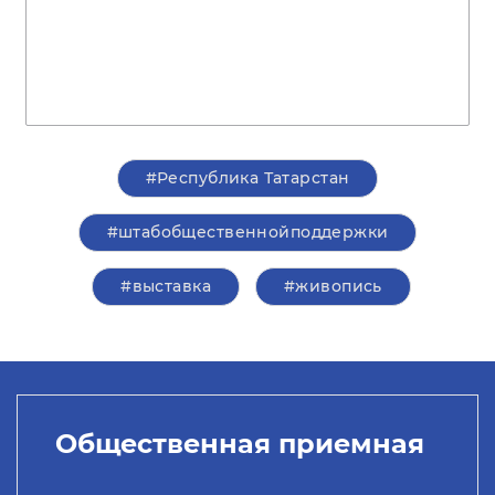
#Республика Татарстан
#штабобщественнойподдержки
#выставка
#живопись
Общественная приемная