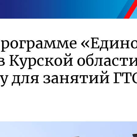
программе «Един
в Курской област
у для занятий ГТ