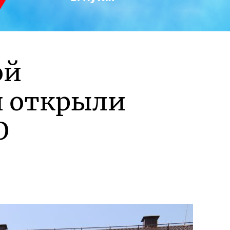
ой
и открыли
О