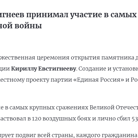
игнеев принимал участие в самы
ной войны
оржественная церемония открытия памятника 
ации
Кириллу Евстигнееву
. Создание и устано
стному проекту партии «Единая Россия» и Ро
е в самых крупных сражениях Великой Отечес
частвовал в 120 воздушных боях и лично сбил 5
ует подвиг всей страны, каждого гражданина,