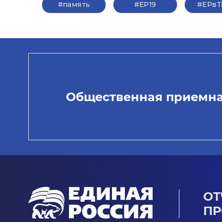
#память
#ЕР19
#ЕРвТ
Общественная приемн
ОТ
ПР