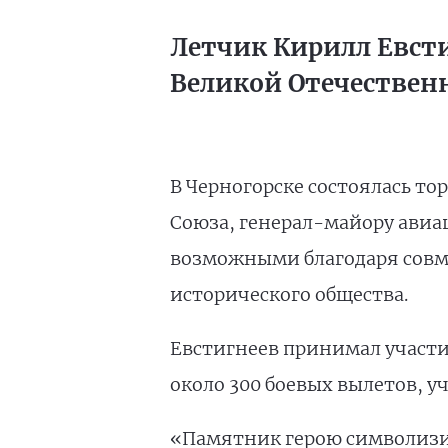
Летчик Кирилл Евст
Великой Отечествен
В Черногорске состоялась т
Союза, генерал-майору ави
возможными благодаря совме
исторического общества.
Евстигнеев принимал участи
около 300 боевых вылетов, у
«Памятник герою символизир