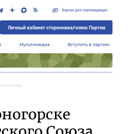
Версия для слабовидящих
Личный кабинет сторонника/члена Партии
я
Мультимедиа
Вступить в партию
Центральный совет сторонников партии «Единая Россия»
кого Союза
рногорске
ского Союза