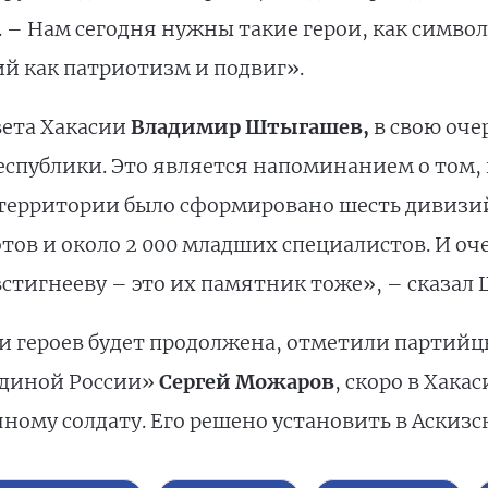
. – Нам сегодня нужны такие герои, как символ
й как патриотизм и подвиг».
вета Хакасии
Владимир Штыгашев,
в свою оче
спублики. Это является напоминанием о том, к
территории было сформировано шесть дивизий
отов и около 2 000 младших специалистов. И оч
стигнееву – это их памятник тоже», – сказал
 героев будет продолжена, отметили партийцы.
Единой России»
Сергей Можаров
, скоро в Хака
чному солдату. Его решено установить в Аскизс