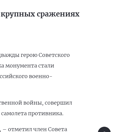
х крупных сражениях
дважды герою Советского
вка монумента стали
ссийского военно-
твенной войны, совершил
3 самолета противника.
 – отметил член Совета