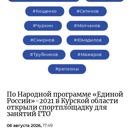
#Кощенко
#Сатинов
#Чуркин
#Молчанов
#Смирнов
#Юмадилов
#Трубников
#Мажаров
#регионы
По Народной программе «Единой
России»-2021 в Курской области
открыли спортплощадку для
занятий ГТО
06 августа 2026,
17:49