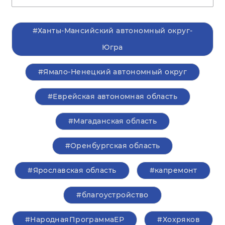
#Ханты-Мансийский автономный округ-
Югра
#Ямало-Ненецкий автономный округ
#Еврейская автономная область
#Магаданская область
#Оренбургская область
#Ярославская область
#капремонт
#благоустройство
#НароднаяПрограммаЕР
#Хохряков