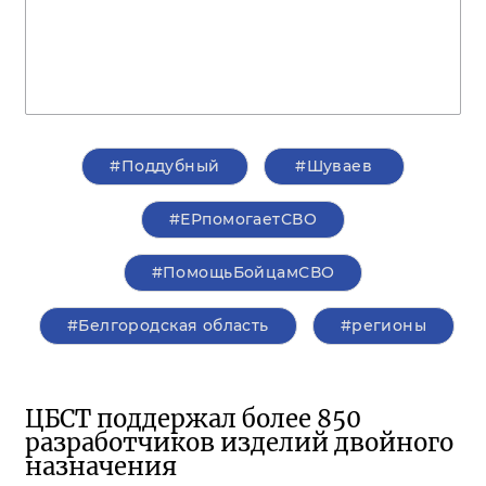
#Поддубный
#Шуваев
#ЕРпомогаетСВО
#ПомощьБойцамСВО
#Белгородская область
#регионы
ЦБСТ поддержал более 850
разработчиков изделий двойного
назначения