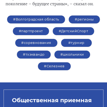
поколение – будущее страны», – сказал он.
#Волгоградская область
#регионы
#партпроект
#ДетскийСпорт
#соревнования
#турнир
#тхэквандо
#школьники
#Селезнев
Общественная приемная