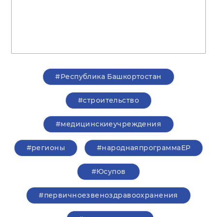
#Республика Башкортостан
#строительство
#медицинскиеучреждения
#регионы
#народнаяпрограммаЕР
#Юсупов
#первичноезвеноздравоохранения