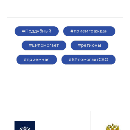
#Поддубный
#приемграждан
#ЕРпомогает
#регионы
#приемная
#ЕРпомогаетСВО