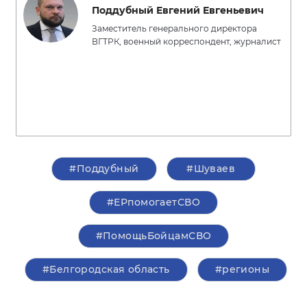
Поддубный Евгений Евгеньевич
Заместитель генерального директора
ВГТРК, военный корреспондент, журналист
#Поддубный
#Шуваев
#ЕРпомогаетСВО
#ПомощьБойцамСВО
#Белгородская область
#регионы