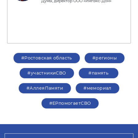
Думы, директор ООО «Импэкс-Дон»
#Ростовская область
#регионы
#участникиСВО
#память
#АллеяПамяти
#мемориал
#ЕРпомогаетСВО