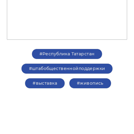
#Республика Татарстан
#штабобщественнойподдержки
#выставка
#живопись