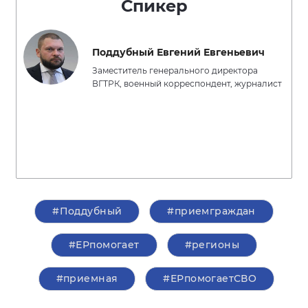
Спикер
Поддубный Евгений Евгеньевич
Заместитель генерального директора
ВГТРК, военный корреспондент, журналист
#Поддубный
#приемграждан
#ЕРпомогает
#регионы
#приемная
#ЕРпомогаетСВО