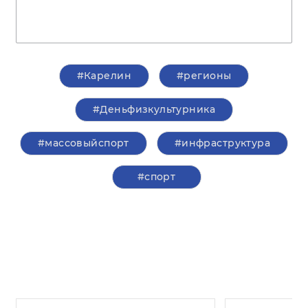
#Карелин
#регионы
#Деньфизкультурника
#массовыйспорт
#инфраструктура
#спорт