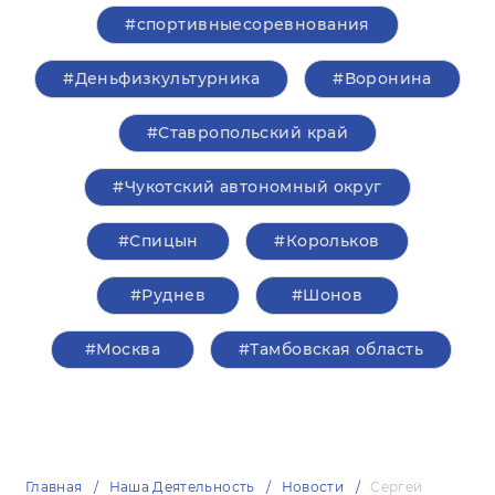
#спортивныесоревнования
#Деньфизкультурника
#Воронина
#Ставропольский край
#Чукотский автономный округ
#Спицын
#Корольков
#Руднев
#Шонов
#Москва
#Тамбовская область
Главная
Наша Деятельность
Новости
Сергей