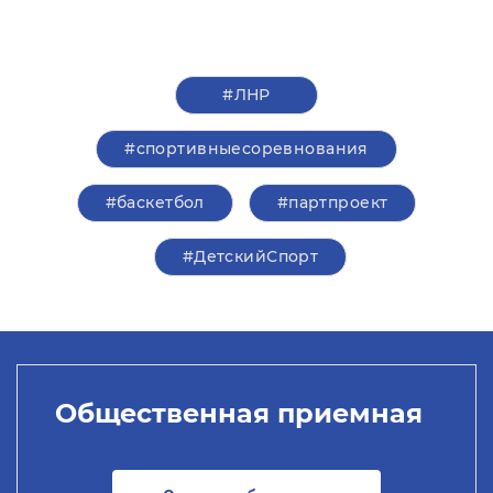
#ЛНР
#спортивныесоревнования
#баскетбол
#партпроект
#ДетскийСпорт
Общественная приемная