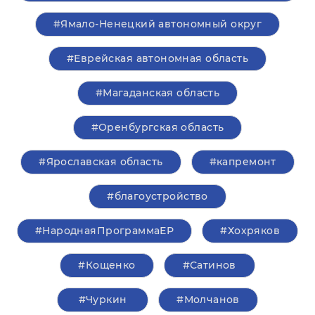
#Ямало-Ненецкий автономный округ
#Еврейская автономная область
#Магаданская область
#Оренбургская область
#Ярославская область
#капремонт
#благоустройство
#НароднаяПрограммаЕР
#Хохряков
#Кощенко
#Сатинов
#Чуркин
#Молчанов