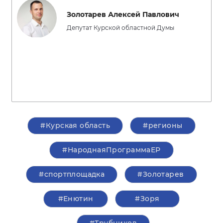
Золотарев Алексей Павлович
Депутат Курской областной Думы
#Курская область
#регионы
#НароднаяПрограммаЕР
#спортплощадка
#Золотарев
#Енютин
#Зоря