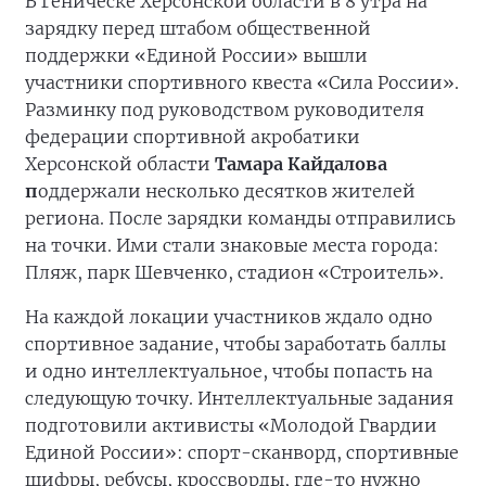
В Геническе Херсонской области в 8 утра на
зарядку перед штабом общественной
поддержки «Единой России» вышли
участники спортивного квеста «Сила России».
Разминку под руководством руководителя
федерации спортивной акробатики
Херсонской области
Тамара Кайдалова
п
оддержали несколько десятков жителей
региона. После зарядки команды отправились
на точки. Ими стали знаковые места города:
Пляж, парк Шевченко, стадион «Строитель».
На каждой локации участников ждало одно
спортивное задание, чтобы заработать баллы
и одно интеллектуальное, чтобы попасть на
следующую точку. Интеллектуальные задания
подготовили активисты «Молодой Гвардии
Единой России»: спорт-сканворд, спортивные
шифры, ребусы, кроссворды, где-то нужно