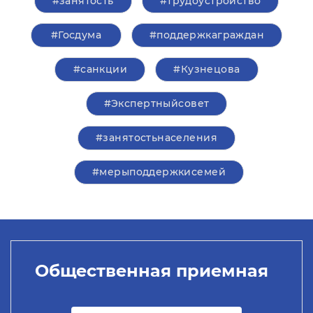
#занятость
#трудоустройство
#Госдума
#поддержкаграждан
#санкции
#Кузнецова
#Экспертныйсовет
#занятостьнаселения
#мерыподдержкисемей
Общественная приемная