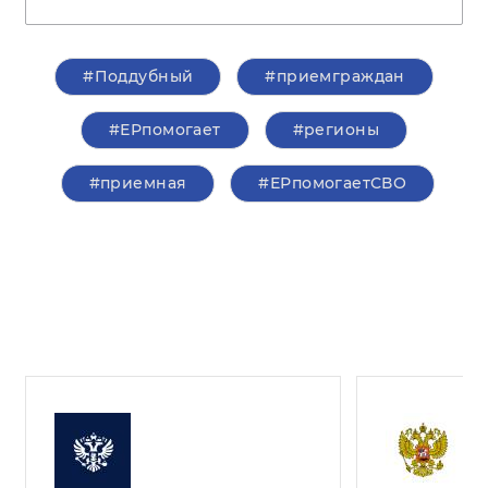
#Поддубный
#приемграждан
#ЕРпомогает
#регионы
#приемная
#ЕРпомогаетСВО