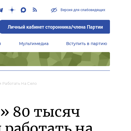
Версия для слабовидящих
Личный кабинет сторонника/члена Партии
я
Мультимедиа
Вступить в партию
Центральный совет сторонников партии «Единая Россия»
 Работать На Село
» 80 тысяч
 работать на