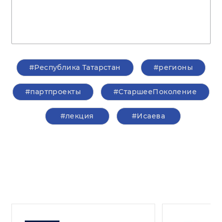
#Республика Татарстан
#регионы
#партпроекты
#СтаршееПоколение
#лекция
#Исаева