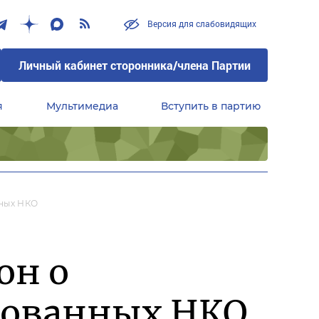
Версия для слабовидящих
Личный кабинет сторонника/члена Партии
я
Мультимедиа
Вступить в партию
Центральный совет сторонников партии «Единая Россия»
ных НКО
он о
рованных НКО