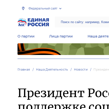
Федеральный сайт
О партии
Лица партии
Наша деяте
Центральная общественная приемная Председателя партии «Единая Россия»
Народная программа «Единой России»
Региональные общ
Руководящий состав Межрегиональных координационных советов
Центральная контрольная комиссия партии
Главная
Наша Деятельность
Новости
Президен
Президент Рос
поддержке со