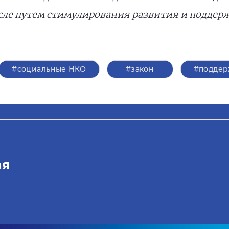
исле путем стимулирования развития и подде
#социальные НКО
#закон
#поддер
ая