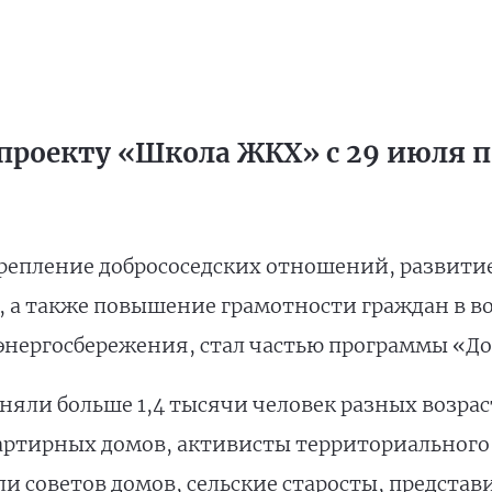
проекту «Школа ЖКХ» с 29 июля по
репление добрососедских отношений, развити
, а также повышение грамотности граждан в 
энергосбережения, стал частью программы «До
яли больше 1,4 тысячи человек разных возраст
артирных домов, активисты территориального
и советов домов, сельские старосты, представ