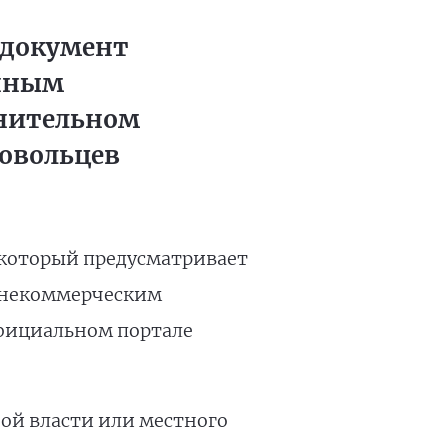
 документ
анным
лнительном
ровольцев
 который предусматривает
 некоммерческим
официальном портале
ой власти или местного