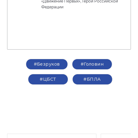
«Движение Первых», Герой Российской
Федерации
#Безруков
#Головин
#ЦБСТ
#БПЛА