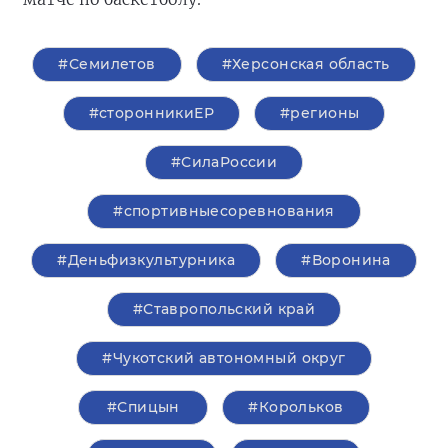
#Семилетов
#Херсонская область
#сторонникиЕР
#регионы
#СилаРоссии
#спортивныесоревнования
#Деньфизкультурника
#Воронина
#Ставропольский край
#Чукотский автономный округ
#Спицын
#Корольков