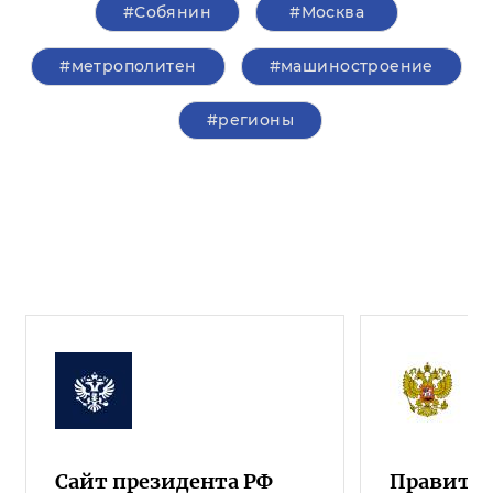
#Собянин
#Москва
#метрополитен
#машиностроение
#регионы
Сайт президента РФ
Правител