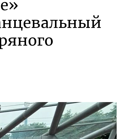
ие»
танцевальный
бряного