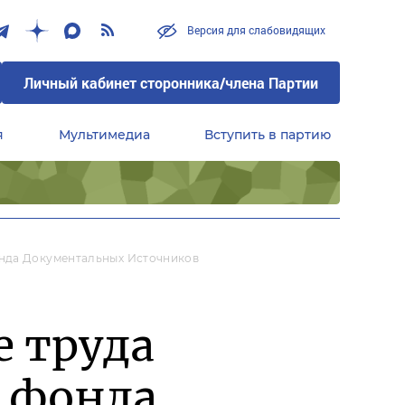
Версия для слабовидящих
Личный кабинет сторонника/члена Партии
я
Мультимедиа
Вступить в партию
Центральный совет сторонников партии «Единая Россия»
онда Документальных Источников
е труда
и фонда