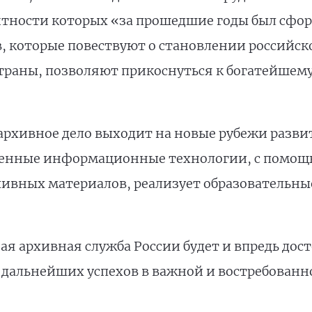
ентности которых «за прошедшие годы был сф
 которые повествуют о становлении российск
траны, позволяют прикоснуться к богатейшем
рхивное дело выходит нa новые рубежи развит
менные информационные технологии, с помо
хивных материалов, реализует образовательны
ая архивная служба России будет и впредь до
дальнейших успехов в важной и востребованно