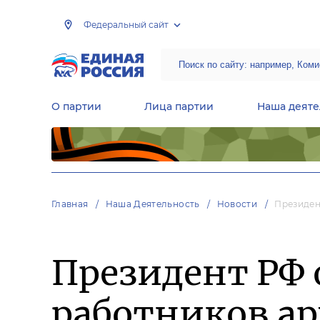
Федеральный сайт
О партии
Лица партии
Наша деяте
Центральная общественная приемная Председателя партии «Единая Россия»
Народная программа «Единой России»
Региональные общ
Руководящий состав Межрегиональных координационных советов
Центральная контрольная комиссия партии
Главная
Наша Деятельность
Новости
Президен
Президент РФ 
работников ар