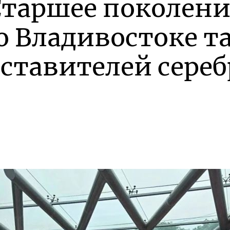
Старшее поколен
о Владивостоке 
дставителей сере