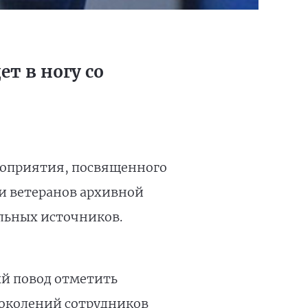
т в ногу со
роприятия, посвященного
 и ветеранов архивной
льных источников.
ый повод отметить
околений сотрудников