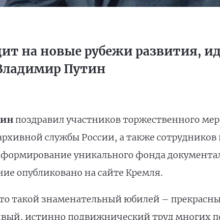
ит нa новые рубежи развития, иде
Владимир Путин
тин
поздравил участников торжественного ме
архивной службы России, а также сотрудников
в формирование уникального фонда документа
ие опубликовано нa сайте Кремля.
 что такой знаменательный юбилей – прекрасн
вый, истинно подвижнический труд многих п