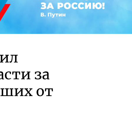
рил
асти за
вших от