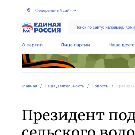
Федеральный сайт
О партии
Лица партии
Наша деяте
Центральная общественная приемная Председателя партии «Единая Россия»
Народная программа «Единой России»
Региональные общ
Руководящий состав Межрегиональных координационных советов
Центральная контрольная комиссия партии
Главная
Наша Деятельность
Новости
Президен
Президент по
сельского вол