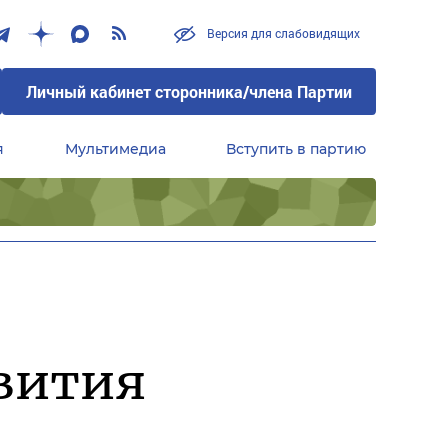
Версия для слабовидящих
Личный кабинет сторонника/члена Партии
я
Мультимедиа
Вступить в партию
Центральный совет сторонников партии «Единая Россия»
вития