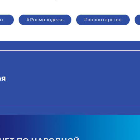
ин
#Росмолодежь
#волонтерство
ая