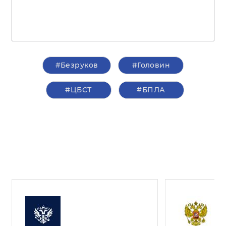
#Безруков
#Головин
#ЦБСТ
#БПЛА