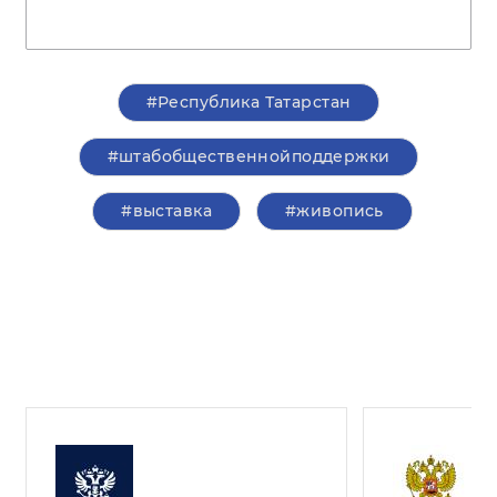
#Республика Татарстан
#штабобщественнойподдержки
#выставка
#живопись