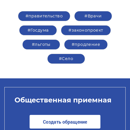
#правительство
#Врачи
#Госдума
#законопроект
#льготы
#продление
#Село
Общественная приемная
Создать обращение