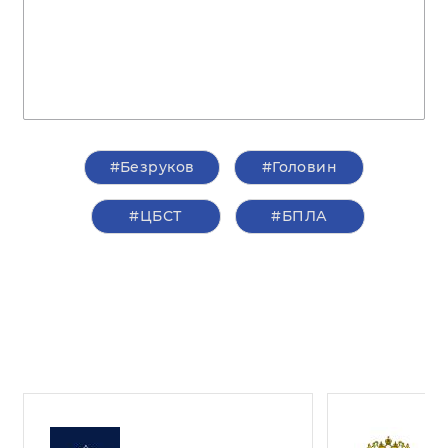
#Безруков
#Головин
#ЦБСТ
#БПЛА