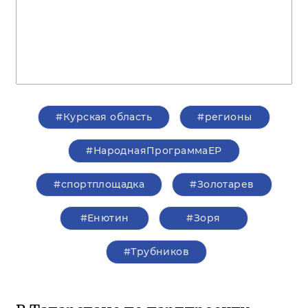
#Курская область
#регионы
#НароднаяПрограммаЕР
#спортплощадка
#Золотарев
#Енютин
#Зоря
#Трубников