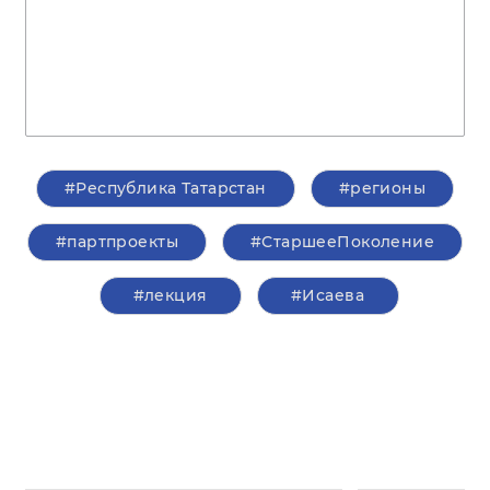
#Республика Татарстан
#регионы
#партпроекты
#СтаршееПоколение
#лекция
#Исаева