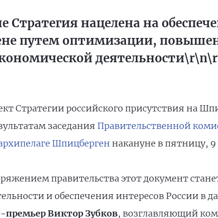
е Стратегия нацелена на обеспеч
ене путем оптимизации, повыше
кономической деятельности\r\n\r
кт Стратегии российского присутствия на Шпиц
зультатам заседания
Правительственной коми
 архипелаге Шпицберген
накануне в пятницу, 9
оряжением правительства этот документ стан
ельности и обеспечения интересов России в да
-премьер Виктор Зубков
, возглавляющий ком