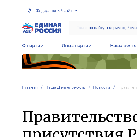
Федеральный сайт
О партии
Лица партии
Наша деяте
Центральная общественная приемная Председателя партии «Единая Россия»
Народная программа «Единой России»
Региональные общ
Руководящий состав Межрегиональных координационных советов
Центральная контрольная комиссия партии
Главная
Наша Деятельность
Новости
Правител
Правительство
присутствия 