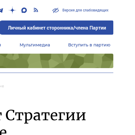
Версия для слабовидящих
Личный кабинет сторонника/члена Партии
я
Мультимедиа
Вступить в партию
Центральный совет сторонников партии «Единая Россия»
не
т Стратегии
е