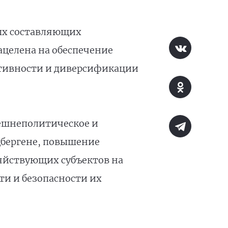
ых составляющих
ацелена на обеспечение
тивности и диверсификации
нешнеполитическое и
цбергене, повышение
зяйствующих субъектов на
и и безопасности их