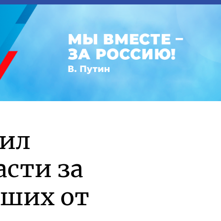
рил
асти за
вших от