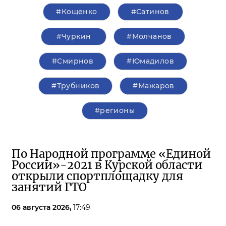
#Кощенко
#Сатинов
#Чуркин
#Молчанов
#Смирнов
#Юмадилов
#Трубников
#Мажаров
#регионы
По Народной программе «Единой
России»-2021 в Курской области
открыли спортплощадку для
занятий ГТО
06 августа 2026,
17:49