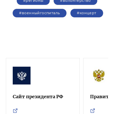
#регионы
#волонтерство
#военныйгоспиталь
#концерт
Сайт президента РФ
Правител