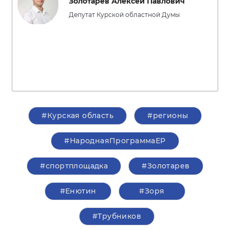
Золотарев Алексей Павлович
Депутат Курской областной Думы
#Курская область
#регионы
#НароднаяПрограммаЕР
#спортплощадка
#Золотарев
#Енютин
#Зоря
#Трубников