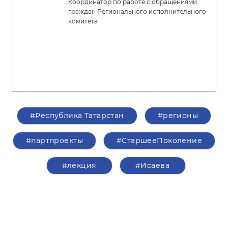
Координатор по работе с обращениями
граждан Регионального исполнительного
комитета
#Республика Татарстан
#регионы
#партпроекты
#СтаршееПоколение
#лекция
#Исаева