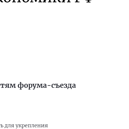
стям форума-съезда
ь для укрепления