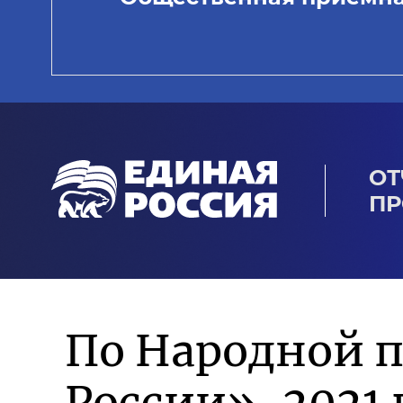
ОТ
ПР
По Народной 
России»-2021 