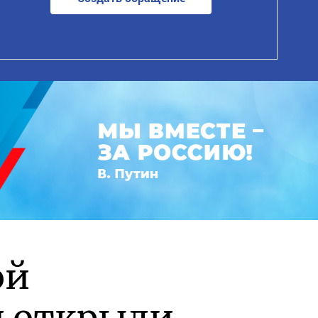
ой
и открыли