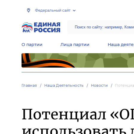
Федеральный сайт
О партии
Лица партии
Наша деяте
Центральная общественная приемная Председателя партии «Единая Россия»
Народная программа «Единой России»
Региональные общ
Руководящий состав Межрегиональных координационных советов
Центральная контрольная комиссия партии
Главная
Наша Деятельность
Новости
Потенциа
Потенциал «О
использовать 