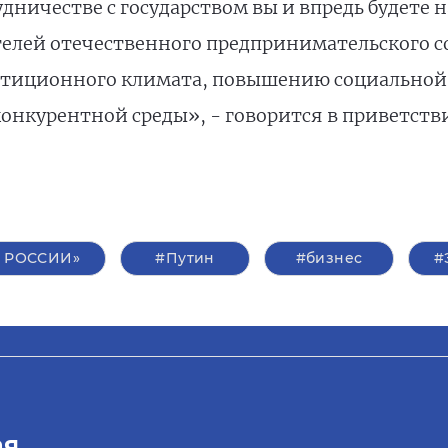
удничестве с государством вы и впредь будет
телей отечественного предпринимательского с
стиционного климата, повышению социальной 
нкурентной среды», - говорится в приветств
 РОССИИ»
#Путин
#бизнес
#
ая