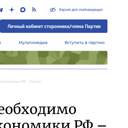
Версия для слабовидящих
Личный кабинет сторонника/члена Партии
я
Мультимедиа
Вступить в партию
Центральный совет сторонников партии «Единая Россия»
кономики РФ – Путин
еобходимо
экономики РФ –