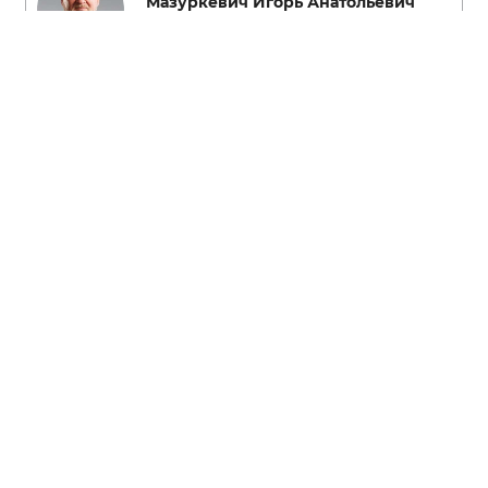
Мазуркевич Игорь Анатольевич
Секретарь Гурьевского местного отделения
партии "Единая Россия".
#Калининградская область
#поддержкаучастниковСВО
#регионы
#волонтерство
#военныйгоспиталь
#концерт