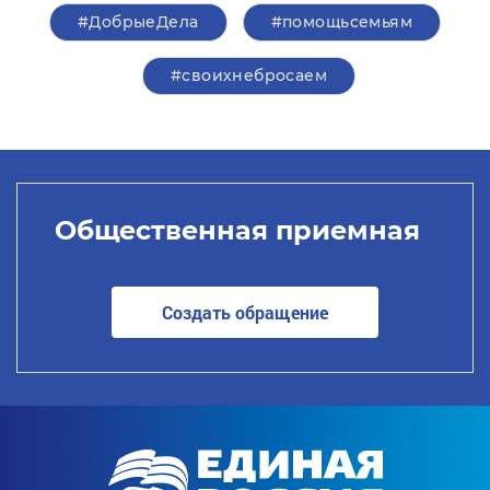
#ДобрыеДела
#помощьсемьям
#своихнебросаем
Общественная приемная
Создать обращение