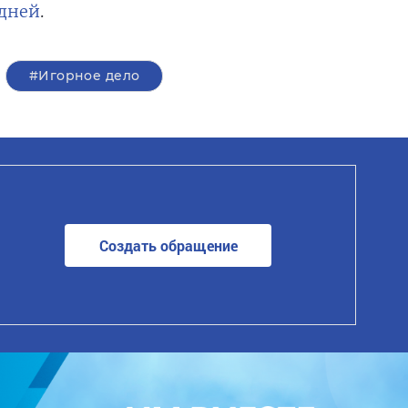
 дней
.
#Игорное дело
Создать обращение