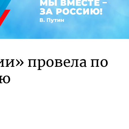
ии» провела по
ню