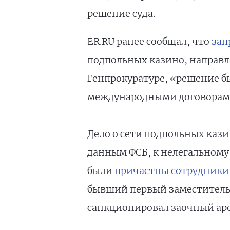
решение суда.
ER.RU ранее сообщал, что
зап
подпольных казино, направле
Генпрокуратуре, «решение бы
международными договорами
Дело о сети подпольных казин
данным ФСБ, к нелегальному 
были
причастны сотрудники
бывший первый заместитель 
санкционировал заочный аре