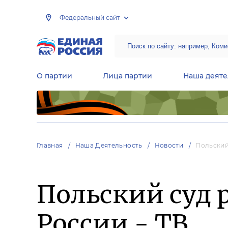
Федеральный сайт
О партии
Лица партии
Наша деяте
Центральная общественная приемная Председателя партии «Единая Россия»
Народная программа «Единой России»
Региональные общ
Руководящий состав Межрегиональных координационных советов
Центральная контрольная комиссия партии
Главная
Наша Деятельность
Новости
Польский
Польский суд 
России - ТВ