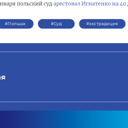
января польский суд
арестовал Игнатенко на 40
#Польша
#Суд
#экстрадиция
ая