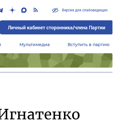
Версия для слабовидящих
Личный кабинет сторонника/члена Партии
я
Мультимедиа
Вступить в партию
Центральный совет сторонников партии «Единая Россия»
 Игнатенко