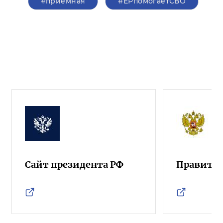
#приемная
#ЕРпомогаетСВО
Сайт президента РФ
Правител