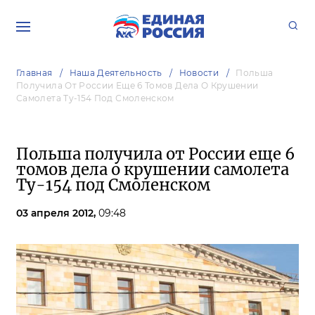
Главная
Наша Деятельность
Новости
Польша
Получила От России Еще 6 Томов Дела О Крушении
Самолета Ту-154 Под Смоленском
Польша получила от России еще 6
томов дела о крушении самолета
Ту-154 под Смоленском
03 апреля 2012,
09:48